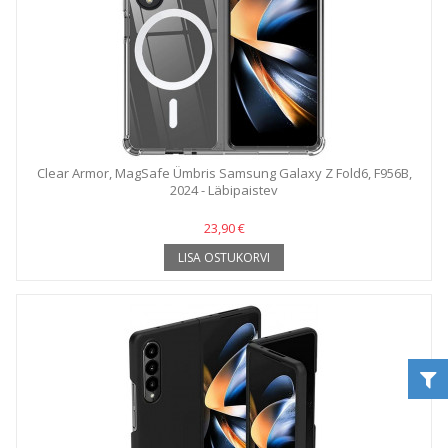
Clear Armor, MagSafe Ümbris Samsung Galaxy Z Fold6, F956B,
2024 - Läbipaistev
23,90 €
LISA OSTUKORVI