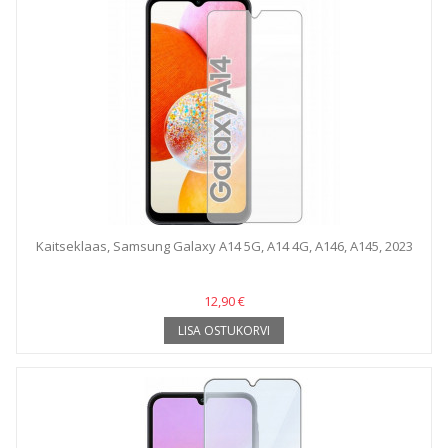
Kaitseklaas, Samsung Galaxy A14 5G, A14 4G, A146, A145, 2023
12,90 €
LISA OSTUKORVI