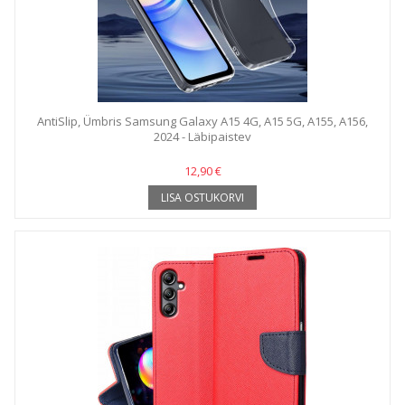
AntiSlip, Ümbris Samsung Galaxy A15 4G, A15 5G, A155, A156,
2024 - Läbipaistev
12,90 €
LISA OSTUKORVI