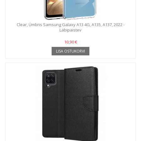
Clear, Ümbris Samsung Galaxy A13 4G, A135, A137, 2022 -
Läbipaistev
10,90 €
LISA OSTUKORVI