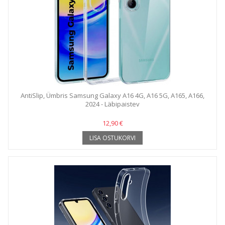
AntiSlip, Ümbris Samsung Galaxy A16 4G, A16 5G, A165, A166,
2024 - Läbipaistev
12,90 €
LISA OSTUKORVI