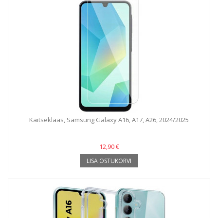
Kaitseklaas, Samsung Galaxy A16, A17, A26, 2024/2025
12,90 €
LISA OSTUKORVI