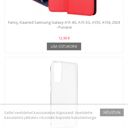
Fancy, Kaaned Samsung Galaxy A15 4G, A15 5G, A155, A156, 2024
- Punane
12,90 €
LISA OSTUKORVI
Sellel veebilehel kasutatakse küpsiseid. Veebilehe
NÕUSTUN
kasutamist jätkates nõustute küpsiste kasutamisega.