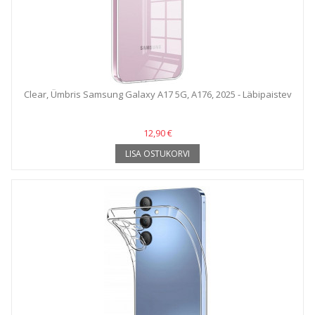
Clear, Ümbris Samsung Galaxy A17 5G, A176, 2025 - Läbipaistev
12,90 €
LISA OSTUKORVI