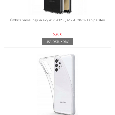
Ümbris Samsung Galaxy A12, A125F, A127F, 2020 - Läbipaistev
5,90 €
LISA OSTUKORVI