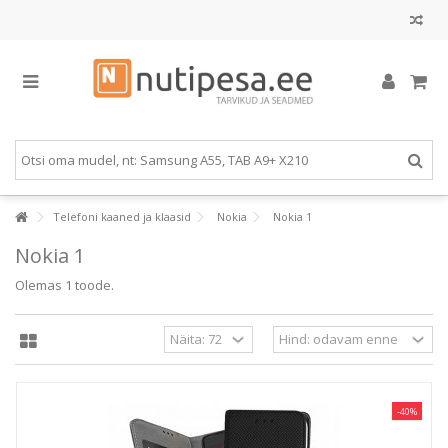
Telefoni kaaned ja klaasid
Nokia
Nokia 1
Nokia 1
Olemas 1 toode.
-40%