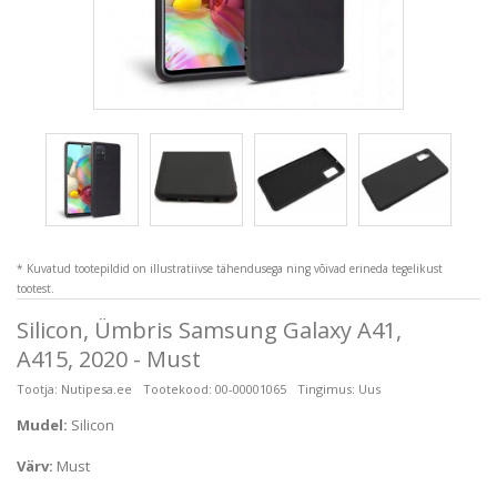
* Kuvatud tootepildid on illustratiivse tähendusega ning võivad erineda tegelikust
tootest.
Silicon, Ümbris Samsung Galaxy A41,
A415, 2020 - Must
Tootja:
Nutipesa.ee
Tootekood:
00-00001065
Tingimus:
Uus
Mudel:
Silicon
Värv:
Must