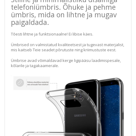
telefoniümbris. Õhuke ja pehme
ümbris, mida on lihtne ja mugav
paigaldada.
Tõesti lihtne ja funktsionaalne! Ei libise käes.
Ümbrised on valmistatud kvaliteetsest ja tugevast materjalist,
mis kaitseb Teie seadet põrutuste ning kriimustuste eest.
Ümbrise avad võimaldavad kerge ligipääsu laadimispesale,
kõlarile ja tagakaamerale.