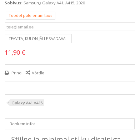
Sobivus:
Samsung Galaxy A41, A415, 2020
Toodet pole enam laos
TEAVITA, KUI ON JÄLLE SAADAVAL
11,90 €
Prindi
Võrdle
Galaxy A41 A415
Rohkem infot
Stiilne ja minimalistliku disainiga