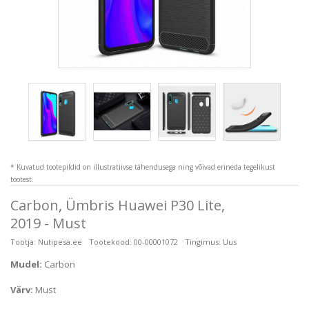
* Kuvatud tootepildid on illustratiivse tähendusega ning võivad erineda tegelikust
tootest.
Carbon, Ümbris Huawei P30 Lite,
2019 - Must
Tootja:
Nutipesa.ee
Tootekood:
00-00001072
Tingimus:
Uus
Mudel:
Carbon
Värv:
Must