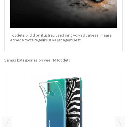
Toodete pildid on illustratiivsed ning võivad vähesel määral
erineda toote tegelikust väljanägemisest.
Samas kategoorias on veel 14 toodet :