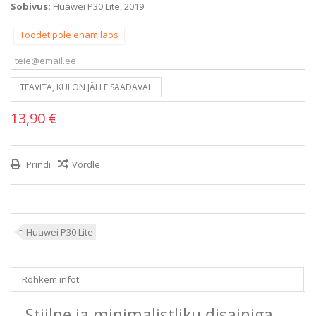
Sobivus:
Huawei P30 Lite, 2019
Toodet pole enam laos
TEAVITA, KUI ON JÄLLE SAADAVAL
13,90 €
Prindi
Võrdle
Huawei P30 Lite
Rohkem infot
Stiilne ja minimalistliku disainiga