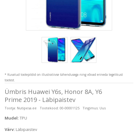
* Kuvatud tootepildid on illustratiivse tähendusega ning võivad erineda tegelikust
tootest.
Ümbris Huawei Y6s, Honor 8A, Y6
Prime 2019 - Läbipaistev
Tootja:
Nutipesa.ee
Tootekood:
00-00001125
Tingimus:
Uus
Mudel:
TPU
Värv:
Läbipaistev