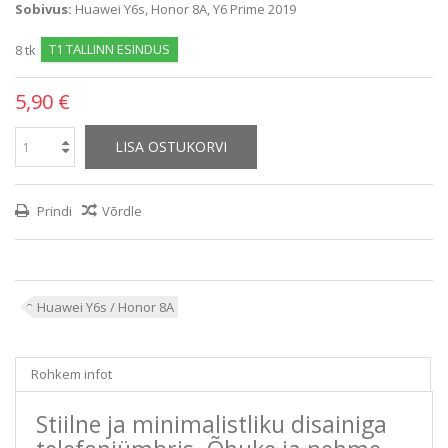
Sobivus:
Huawei Y6s, Honor 8A, Y6 Prime 2019
T1 TALLINN ESINDUS
8
tk
5,90 €
LISA OSTUKORVI
Prindi
Võrdle
Huawei Y6s / Honor 8A
Rohkem infot
Stiilne ja minimalistliku disainiga