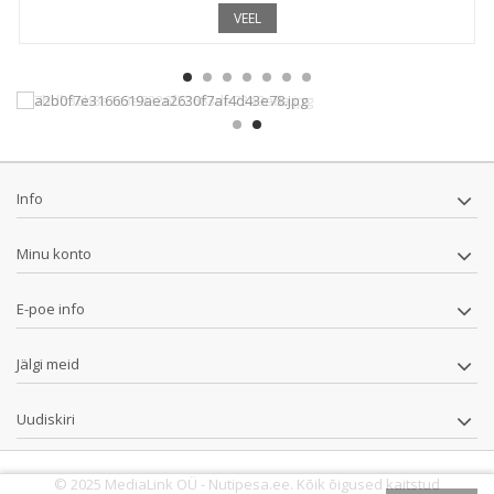
VEEL
Info
Minu konto
E-poe info
Jälgi meid
Uudiskiri
© 2025 MediaLink OÜ - Nutipesa.ee. Kõik õigused kaitstud