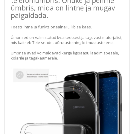
telefoniümbris. Õhuke ja pehme
ümbris, mida on lihtne ja mugav
paigaldada.
Tõesti lihtne ja funktsionaalne! Ei libise käes.
Ümbrised on valmistatud kvaliteetsest ja tugevast materjalist,
mis kaitseb Teie seadet põrutuste ning kriimustuste eest.
Ümbrise avad võimaldavad kerge ligipääsu laadimispesale,
kõlarile ja tagakaamerale.