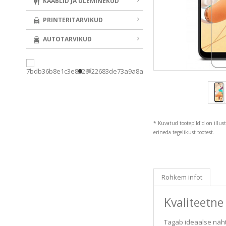
KAABLID JA ÜLEMINEKUD
PRINTERITARVIKUD
AUTOTARVIKUD
* Kuvatud tootepildid on illus
erineda tegelikust tootest.
Rohkem infot
Kvaliteetne 
Tagab ideaalse näht