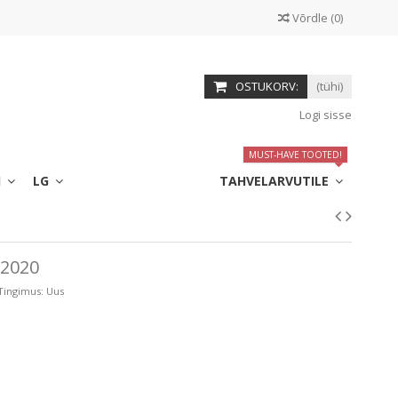
Võrdle
(
0
)
OSTUKORV:
(tühi)
Logi sisse
MUST-HAVE TOOTED!
I
LG
TAHVELARVUTILE
 2020
Tingimus:
Uus