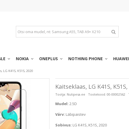
GLE
NOKIA
ONEPLUS
NOTHING PHONE
HUAWE
s, LG K41S, K51S, 2020
Kaitseklaas, LG K41S, K51S,
Tootja:
Nutipesa.ee
Tootekood:
00-00002562
Mudel:
2.5D
Värv:
Läbipaistev
Sobivus:
LG K41S, K51S, 2020