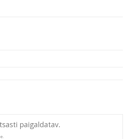
htsasti paigaldatav.
e.