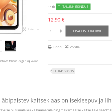
T1 TALLINN ESINDUS
15
tk
12,90 €
Laienda
LISA OSTUKORVI
Prindi
Võrdle
tratiivse tähendusega ning võivad
LG K41S K51S
läbipaistev kaitseklaas on isekleepuv ja li
avuse nii silmale kui ka kaamerale ning maksimaalse kaitse Teie seadmel