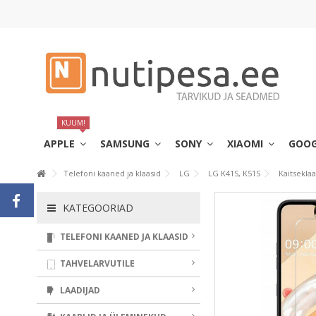
KUUM!
APPLE
SAMSUNG
SONY
XIAOMI
GOO
Telefoni kaaned ja klaasid
LG
LG K41S, K51S
Kaitseklaa
KATEGOORIAD
TELEFONI KAANED JA KLAASID
TAHVELARVUTILE
LAADIJAD