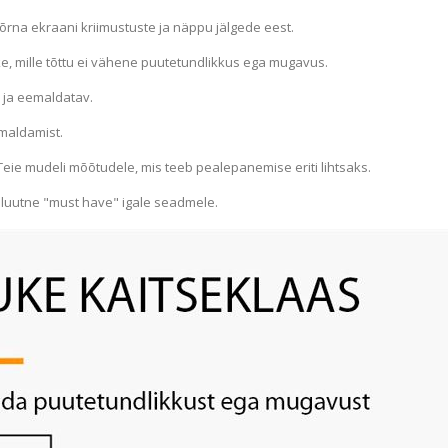
õrna ekraani kriimustuste ja näppu jälgede eest.
e, mille tõttu ei vähene puutetundlikkus ega mugavus.
 ja eemaldatav.
emaldamist.
Teie mudeli mõõtudele, mis teeb pealepanemise eriti lihtsaks.
luutne "must have" igale seadmele.